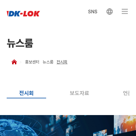
SNS
뉴스룸
홍보센터
뉴스룸
전시회
전시회
보도자료
언론