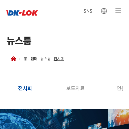
SNS
뉴스룸
홍보센터
뉴스룸
전시회
전시회
보도자료
언론